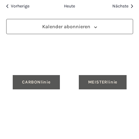
Veranstaltungen
Veran
Vorherige
Heute
Nächste
Kalender abonnieren
CARBONlinie
MEISTERlinie