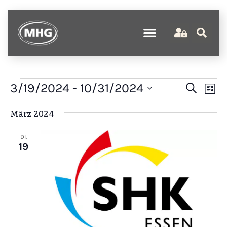
Verans
Ve
3/19/2024
 - 
10/31/2024
Suche
Liste
An
Suche
Datum
wählen.
Na
März 2024
und
Ansich
DI.
Naviga
19