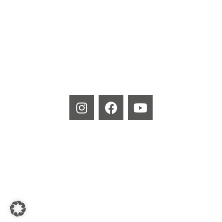
Produktlinien
MEISTERlinie
CARBONlinie
Impressum
Datenschutzbestimmungen