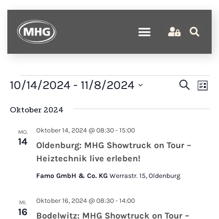
Verans
Ve
10/14/2024
 - 
11/8/2024
Suche
Liste
An
Suche
Datum
wählen.
Na
Oktober 2024
und
Ansich
Oktober 14, 2024 @ 08:30
-
15:00
MO.
Naviga
14
Oldenburg: MHG Showtruck on Tour –
Heiztechnik live erleben!
Famo GmbH & Co. KG
Werrastr. 15, Oldenburg
Oktober 16, 2024 @ 08:30
-
14:00
MI.
16
Bodelwitz: MHG Showtruck on Tour –