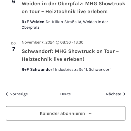
6
Weiden in der Oberpfalz: MHG Showtruck
on Tour – Heiztechnik live erleben!
R+F Weiden
Dr.-Kilian-Straße 1A, Weiden in der
Oberpfalz
November 7, 2024 @ 08:30
-
13:30
DO.
7
Schwandorf: MHG Showtruck on Tour –
Heiztechnik live erleben!
R+F Schwandorf
Industriestraße 11, Schwandorf
Veranstaltungen
Veran
Vorherige
Heute
Nächste
Kalender abonnieren