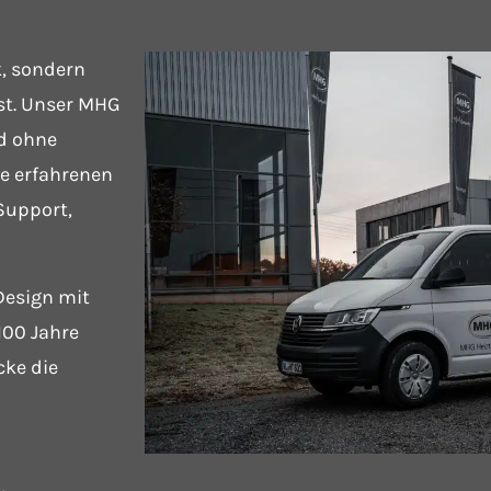
k, sondern
st. Unser MHG
nd ohne
e erfahrenen
Support,
esign mit
100 Jahre
cke die