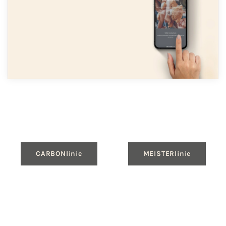
CARBONlinie
MEISTERlinie