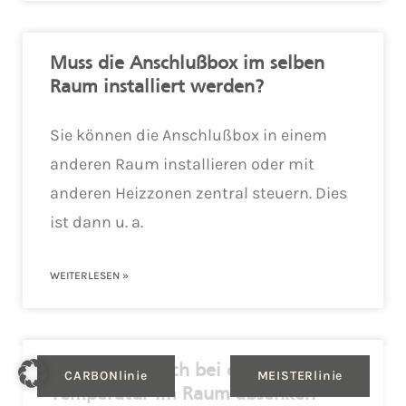
Muss die Anschlußbox im selben
Raum installiert werden?
Sie können die Anschlußbox in einem
anderen Raum installieren oder mit
anderen Heizzonen zentral steuern. Dies
ist dann u. a.
WEITERLESEN »
Warum kann ich bei c-flex die
CARBONlinie
MEISTERlinie
Temperatur im Raum absenken