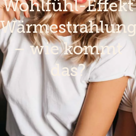
Wohlfühl-Effekt
Wärmestrahlun
– wie kommt
das?