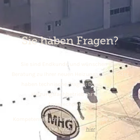
Sie haben Fragen?
Sie sind Endkunde und wünschen eine
Beratung zu Ihrer neuen Heizungsanlage oder
haben technische Fragen: Dann ist ein
Heizungsfachbetrieb Ihr erster
Ansprechpartner.
Kompetente Fachhandwerksbetriebe in Ihrer
Nähe finden Sie
hier
.