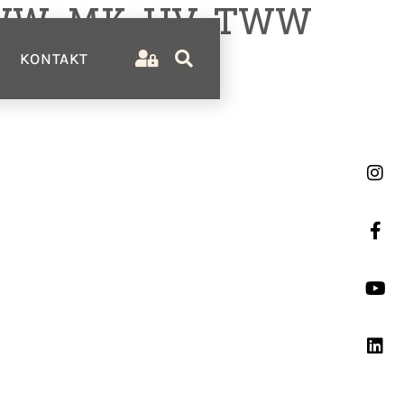
 WW, MK, UV, TWW
KONTAKT
ernehmen
ie
meine Verkaufsbedingungen
meine Einkaufsbedingungen
duktlinien