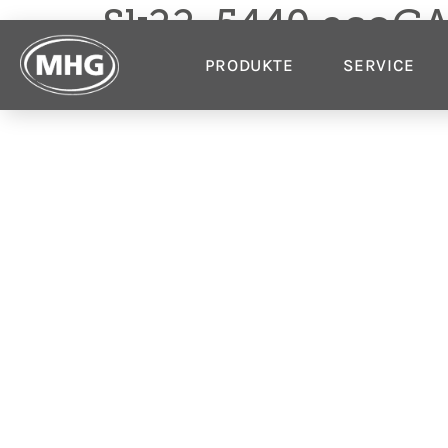
Sk22-5440 ecoGA
PRODUKTE
SERVICE
Produkte
Service
Gasheizungen
Beratung für Fachpartn
Ölheizungen
Geräteregistrierung
Wärmepumpen
Experten vor Ort finde
Ölbrenner
Wartung & Ersatzteile
Gasbrenner
Bedienungsanleitungen