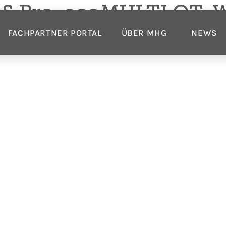
S Pro, ecoMULTI OT,
FACHPARTNER PORTAL
ÜBER MHG
NEWS
Wissenswertes
Unt
Histor
er
Heiztechniklexikon
Allge
Energiespartipps
n
FAQ
Allge
News
Jobs
Pro