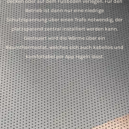
Decken oder auf dem Fußboden verlegen. Für den
Betrieb ist dann nur eine niedrige
Schutzspannung über einen Trafo notwendig, der
platzsparend zentral installiert werden kann.
Gesteuert wird die Wärme über ein
Raumthermostat, welches sich auch kabellos und
komfortabel per App regeln lässt.