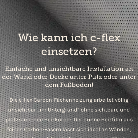
Wie kann ich c-flex
einsetzen?
Einfache und unsichtbare Installation an
der Wand oder Decke unter Putz oder unter
dem Fußboden!
Die c-flex Carbon-Fächenheizung arbeitet völlig
unsichtbar „im Untergrund“ ohne sichtbare und
platzraubende Heizkörper. Der dünne Heizfilm aus
feinen Carbon-Fasern lässt sich ideal an Wänden,