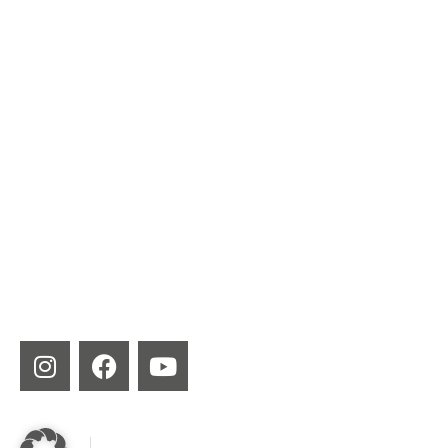
Gasheizungen
Beratung für Fachpartn
Ölheizungen
Geräteregistrierung
Wärmepumpen
Experten vor Ort finde
Ölbrenner
Wartung & Ersatzteile
Gasbrenner
Bedienungsanleitungen
Solaranlagen
Produktprospekte
Wärmespeicher
Contracting
MHG Dashboard
Impressum
Datenschutzbestimmungen