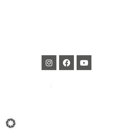
Produktlinien
MEISTERlinie
CARBONlinie
Impressum
Datenschutzbestimmungen