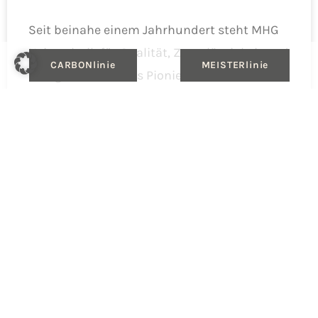
Seit beinahe einem Jahrhundert steht MHG
Heiztechnik für Qualität, Zuverlässigkeit und
CARBONlinie
MEISTERlinie
Energieeffizienz. Als Pionier in Gas- und
Ölheizungen haben wir
WEITERLESEN »
30.09.2025