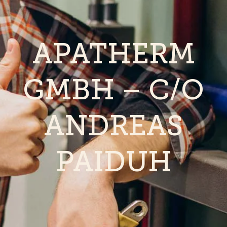
APATHERM
GMBH – C/O
ANDREAS
PAIDUH