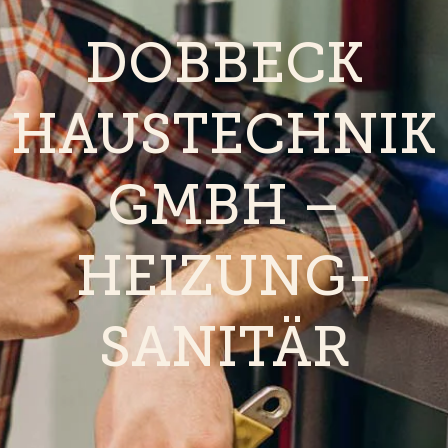
DOBBECK
HAUSTECHNIK
GMBH –
HEIZUNG-
SANITÄR