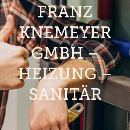
FRANZ
KNEMEYER
GMBH –
HEIZUNG –
SANITÄR