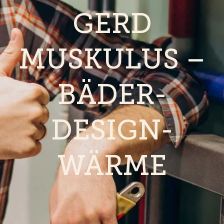
GERD
MUSKULUS –
BÄDER-
DESIGN-
WÄRME