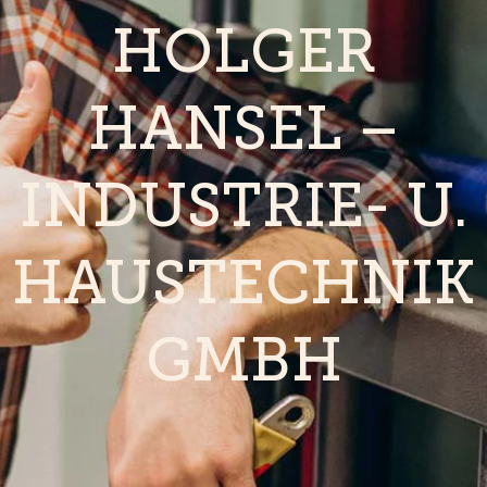
HOLGER
HANSEL –
INDUSTRIE- U.
HAUSTECHNIK
GMBH