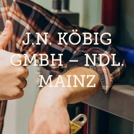
J.N. KÖBIG
GMBH – NDL.
MAINZ