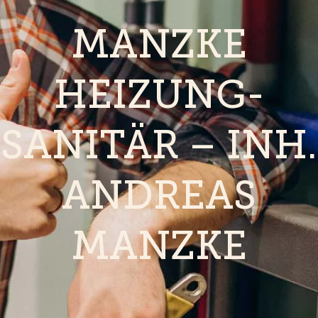
MANZKE
HEIZUNG-
SANITÄR – INH.
ANDREAS
MANZKE