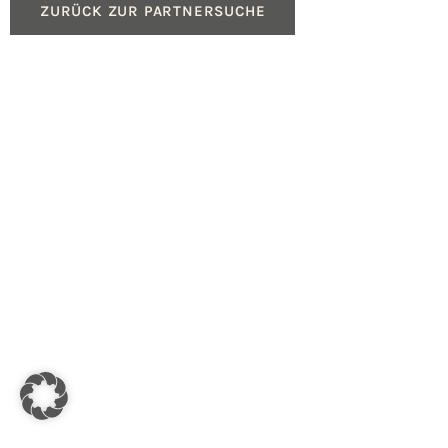
ZURÜCK ZUR PARTNERSUCHE
Produkte
Service
Gasheizungen
Beratung für Fachpartn
Ölheizungen
Geräteregistrierung