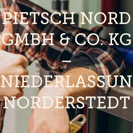
PIETSCH NORD
GMBH & CO. KG
–
NIEDERLASSU
NORDERSTEDT