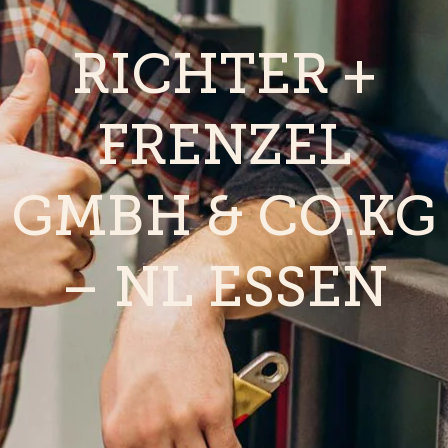
RICHTER +
FRENZEL
GMBH & CO.KG
– NL ESSEN