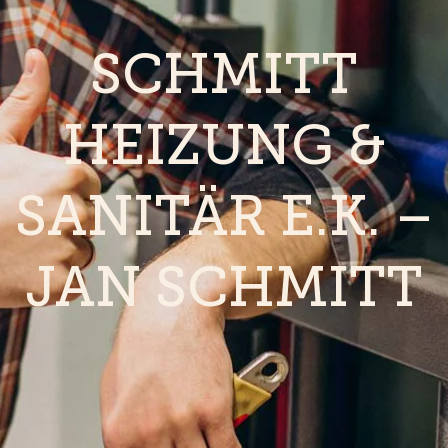
SCHMITT
HEIZUNG &
SANITÄR E.K. –
JAN SCHMITT