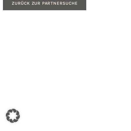
ZURÜCK ZUR PARTNERSUCHE
Produkte
Service
Gasheizungen
Beratung für Fachpartn
Ölheizungen
Geräteregistrierung