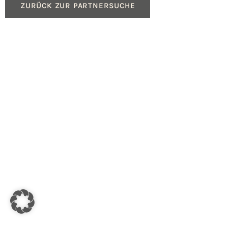
ZURÜCK ZUR PARTNERSUCHE
Produkte
Service
Gasheizungen
Beratung für Fachpartn
Ölheizungen
Geräteregistrierung