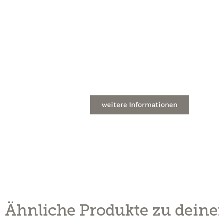
Fördergelder
Förderung einfach beantragen – mit dem Förde
von MHG
weitere Informationen
Ähnliche Produkte zu deine