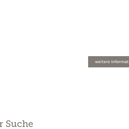
Heizung mieten st
rservice
15 Jahre sorgenfrei Wärme ge
Contract
weitere Informat
r Suche