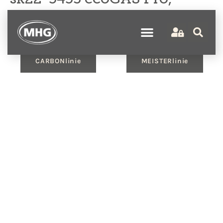
ecoMULTI OT, 2MK,
Kombispeicher, FBK
CARBONlinie
MEISTERlinie