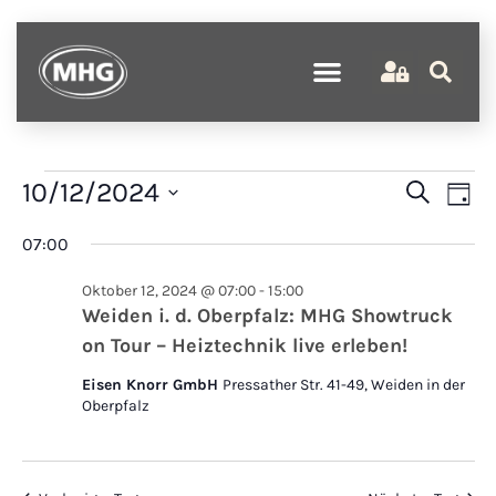
Verans
Ve
10/12/2024
Suche
Tag
An
Suche
Datum
wählen.
07:00
Na
und
Ansich
Oktober 12, 2024 @ 07:00
-
15:00
Weiden i. d. Oberpfalz: MHG Showtruck
Naviga
on Tour – Heiztechnik live erleben!
Eisen Knorr GmbH
Pressather Str. 41-49, Weiden in der
Oberpfalz