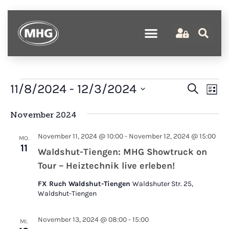
Verans
Ve
11/8/2024
 - 
12/3/2024
Suche
Liste
An
Suche
Datum
wählen.
Na
November 2024
und
Ansich
November 11, 2024 @ 10:00
-
November 12, 2024 @ 15:00
MO.
Naviga
11
Waldshut-Tiengen: MHG Showtruck on
Tour – Heiztechnik live erleben!
FX Ruch Waldshut-Tiengen
Waldshuter Str. 25,
Waldshut-Tiengen
November 13, 2024 @ 08:00
-
15:00
MI.