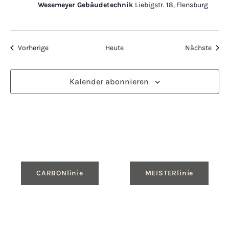
Wesemeyer Gebäudetechnik
Liebigstr. 18, Flensburg
Veranstaltungen
Veran
Vorherige
Heute
Nächste
Kalender abonnieren
CARBONlinie
MEISTERlinie