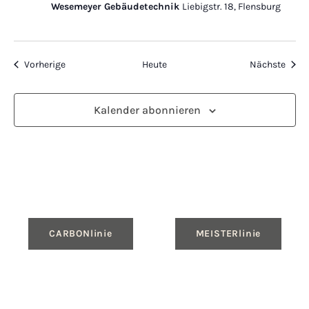
Wesemeyer Gebäudetechnik
Liebigstr. 18, Flensburg
Veranstaltungen
Veran
Vorherige
Heute
Nächste
Kalender abonnieren
CARBONlinie
MEISTERlinie