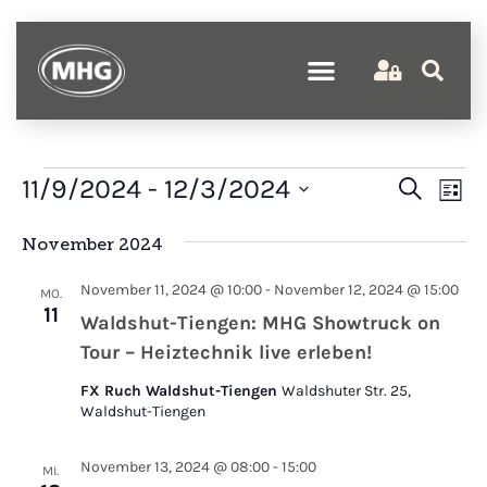
Verans
Ve
11/9/2024
 - 
12/3/2024
Suche
Liste
An
Suche
Datum
wählen.
Na
November 2024
und
Ansich
November 11, 2024 @ 10:00
-
November 12, 2024 @ 15:00
MO.
Naviga
11
Waldshut-Tiengen: MHG Showtruck on
Tour – Heiztechnik live erleben!
FX Ruch Waldshut-Tiengen
Waldshuter Str. 25,
Waldshut-Tiengen
November 13, 2024 @ 08:00
-
15:00
MI.