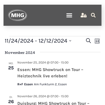
Verans
Ve
11/24/2024
 - 
12/12/2024
Suche
Liste
An
Suche
Datum
wählen.
Na
November 2024
und
Ansich
November 25, 2024 @ 07:00
-
15:00
MO.
Naviga
25
Essen: MHG Showtruck on Tour –
Heiztechnik live erleben!
R+F Essen
Am Funkturm 2, Essen
November 26, 2024 @ 07:00
-
15:00
DI.
26
Duisburg: MHG Showtruck on Tour –