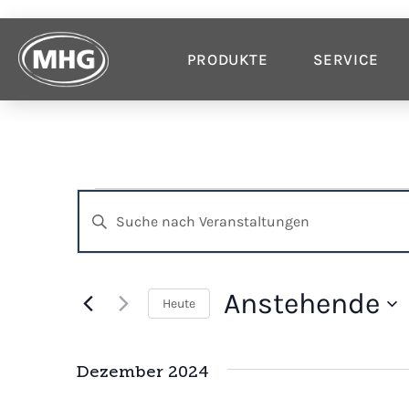
PRODUKTE
SERVICE
Veranstaltungen
Bitte
Schlüsselwort
Suche
eingeben.
Suche
und
nach
Veranstaltungen
Anstehende
Ansichten,
Heute
Schlüsselwort.
Datum
Navigation
wählen.
Dezember 2024