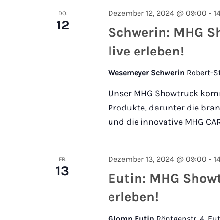
Dezember 12, 2024 @ 09:00
-
1
DO.
12
Schwerin: MHG Sh
live erleben!
Wesemeyer Schwerin
Robert-S
Unser MHG Showtruck kommt
Produkte, darunter die br
und die innovative MHG CAR
Dezember 13, 2024 @ 09:00
-
1
FR.
13
Eutin: MHG Showtr
erleben!
Glomp Eutin
Röntgenstr. 4, Eu