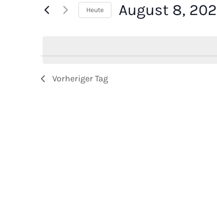
Veranstaltungen
August 8, 20
Ansichten,
Heute
Schlüsselwort.
Datum
Navigation
wählen.
Vorheriger Tag