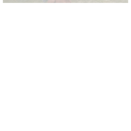
Fast 100 Jahre Innovation in der
Heiztechnik – jetzt im neuen
Imagefilm entdecken!
Seit beinahe einem Jahrhundert steht MHG
Heiztechnik für Qualität, Zuverlässigkeit und
Energieeffizienz. Als Pionier in Gas- und
Ölheizungen haben wir
WEITERLESEN »
30.09.2025