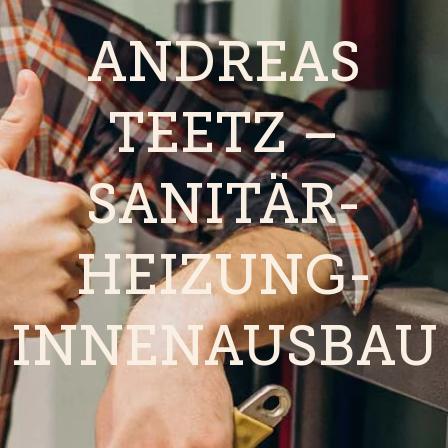
ANDREAS
TEETZ –
SANITÄR-
HEIZUNG-
INNENAUSBAU