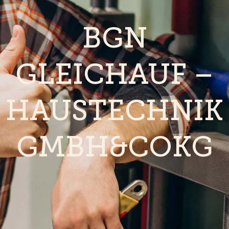
BGN
GLEICHAUF –
HAUSTECHNIK
GMBH&COKG