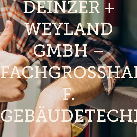
DEINZER +
WEYLAND
GMBH –
FACHGROSSHAN
. G
EBÄUDETECHN