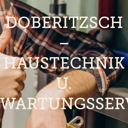
DOBERITZSCH
–
HAUSTECHNIK
U.
WARTUNGSSER