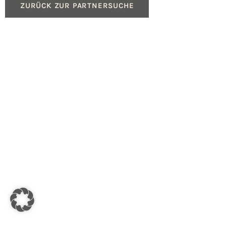
ZURÜCK ZUR PARTNERSUCHE
Produkte
Service
Gasheizungen
Beratung für Fachpartn
Ölheizungen
Geräteregistrierung