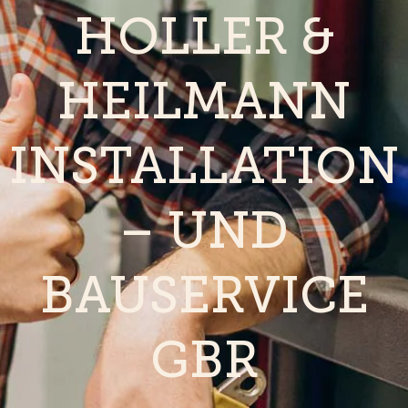
HOLLER &
HEILMANN
INSTALLATION
– UND
BAUSERVICE
GBR