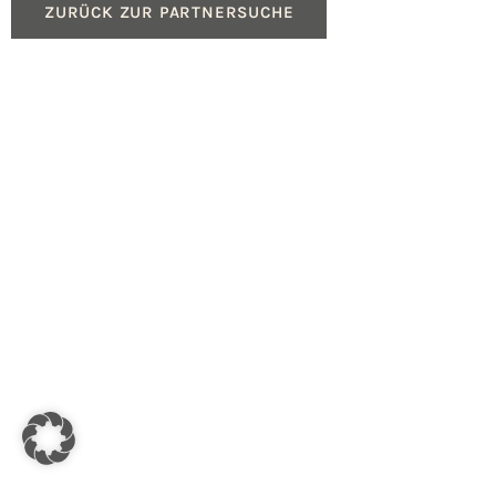
ZURÜCK ZUR PARTNERSUCHE
Produkte
Service
Gasheizungen
Beratung für Fachpartn
Ölheizungen
Geräteregistrierung