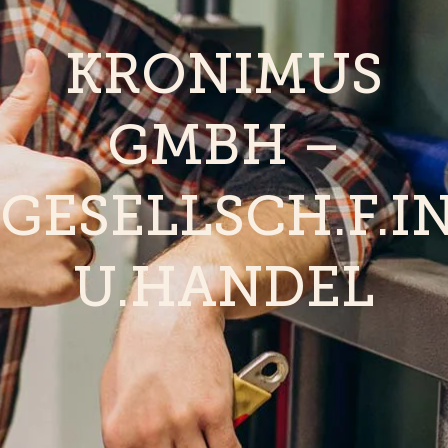
KRONIMUS
GMBH –
GESELLSCH.F.I
U.HANDEL