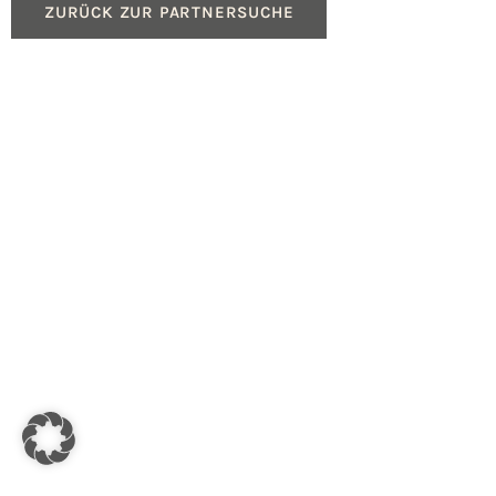
ZURÜCK ZUR PARTNERSUCHE
Produkte
Service
Gasheizungen
Beratung für Fachpartn
Ölheizungen
Geräteregistrierung