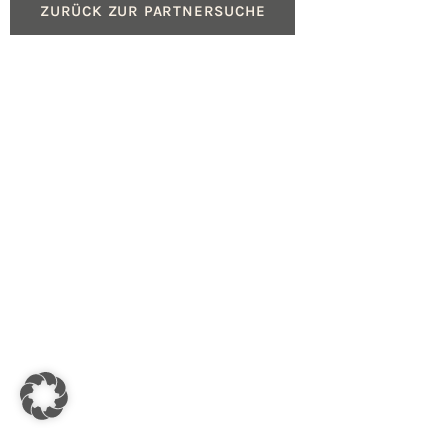
ZURÜCK ZUR PARTNERSUCHE
Produkte
Service
Gasheizungen
Beratung für Fachpartn
Ölheizungen
Geräteregistrierung