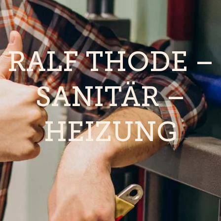
RALF THODE –
SANITÄR –
HEIZUNG