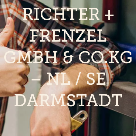
RICHTER +
FRENZEL
GMBH & CO.KG
– NL / SE
DARMSTADT