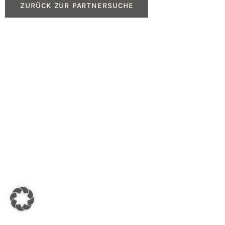
ZURÜCK ZUR PARTNERSUCHE
Produkte
Service
Gasheizungen
Beratung für Fachpartn
Ölheizungen
Geräteregistrierung