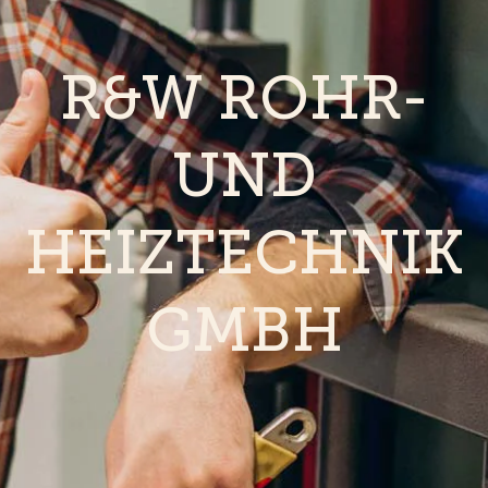
R&W ROHR-
UND
HEIZTECHNIK
GMBH