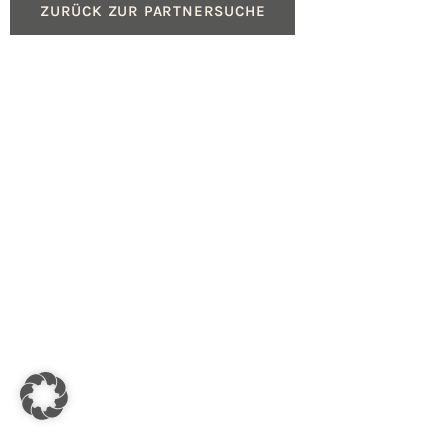
ZURÜCK ZUR PARTNERSUCHE
Produkte
Service
Gasheizungen
Beratung für Fachpartn
Ölheizungen
Geräteregistrierung