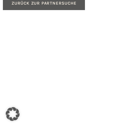
ZURÜCK ZUR PARTNERSUCHE
Produkte
Service
Gasheizungen
Beratung für Fachpartn
Ölheizungen
Geräteregistrierung