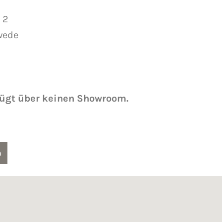
 2
wede
fügt über keinen Showroom.